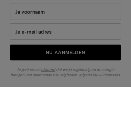
E-mail
NU AANMELDEN
Je gaat ermee
akkoord
dat we je regelmatig op de hoogte brengen van
NU AANMELDEN
spannende nieuwigheden volgens jouw interesses.
Je gaat ermee
akkoord
dat we je regelmatig op de hoogte
Overeenkomst herroepen
brengen van spannende nieuwigheden volgens jouw interesses.
Selecteer uw land
United States
We accepteren
Een gevarieerd en evenwichtig voedingspatroon evenals een gezonde levensstijl zijn