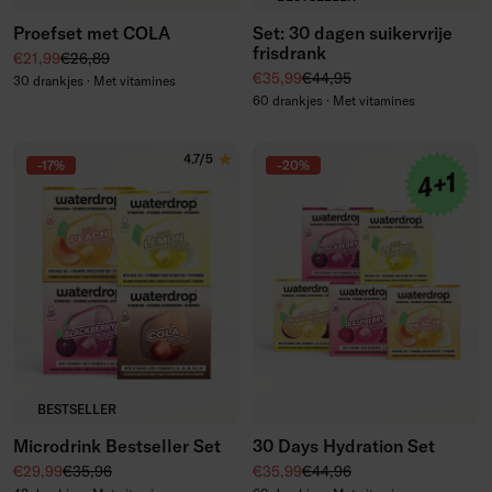
Proefset met COLA
Set: 30 dagen suikervrije
frisdrank
Kortingsprijs
Normale prijs
€21,99
€26,89
Kortingsprijs
Normale prijs
€35,99
€44,95
30 drankjes · Met vitamines
60 drankjes · Met vitamines
4.7/5
-17%
-20%
BESTSELLER
Microdrink Bestseller Set
30 Days Hydration Set
Kortingsprijs
Normale prijs
Kortingsprijs
Normale prijs
€29,99
€35,96
€35,99
€44,96