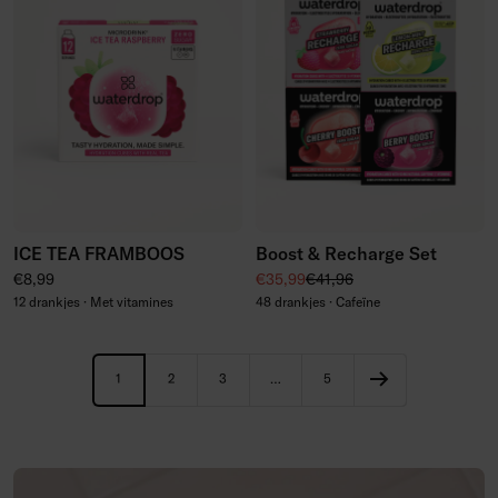
ICE TEA FRAMBOOS
Boost & Recharge Set
Normale prijs
Kortingsprijs
Normale prijs
€8,99
€35,99
€41,96
12 drankjes · Met vitamines
48 drankjes · Cafeïne
1
2
3
…
5