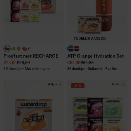
TIJDELIJK AANBOD
BERRY RECHARGE
LEMON-MINT RECHARGE
ORANGE RECHARGE
STRAWBERRY RECHARGE
hardcourt blauw
gravel rood
+1
Proefset met RECHARGE
ATP Orange Hydration Set
Kortingsprijs
Normale prijs
Kortingsprijs
Normale prijs
€23,99
€28,89
€52,99
€64,88
30 drankjes · Met elektrolyten
24 drankjes · Suikervrij · Rvs fles
4.4/5
4.5/5
-21%