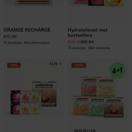
ORANGE RECHARGE
Hydratatieset met
bestsellers
Normale prijs
€10,99
Kortingsprijs
Normale prijs
€48,99
€61,94
12 drankjes · Met elektrolyten
72 drankjes · Met vitamines
4.1/5
-18%
-20%
BESTSELLER