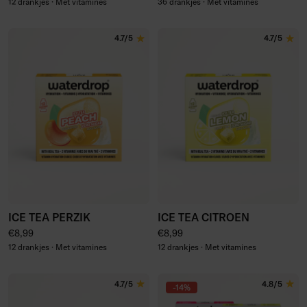
12 drankjes · Met vitamines
36 drankjes · Met vitamines
4.7/5
4.7/5
ICE TEA PERZIK
ICE TEA CITROEN
Normale prijs
Normale prijs
€8,99
€8,99
12 drankjes · Met vitamines
12 drankjes · Met vitamines
4.7/5
4.8/5
-14%