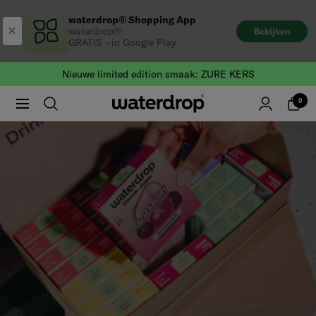
Naar
waterdrop® Shopping App
de
waterdrop®
Bekijken
inhoud
GRATIS - in Google Play
gaan
Nieuwe limited edition smaak: ZURE KERS
0