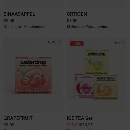
SINAASAPPEL
CITROEN
Normale prijs
Normale prijs
€8,99
€8,99
12 drankjes · Met vitamines
12 drankjes · Met vitamines
4.8/5
5/5
-15%
GRAPEFRUIT
ICE TEA Set
Normale prijs
Kortingsprijs
Normale prijs
€8,99
€22,99
€26,97