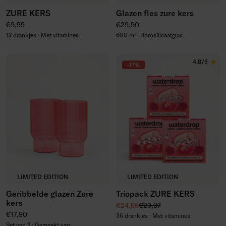
ZURE KERS
Glazen fles zure kers
Normale prijs
Normale prijs
€9,99
€29,90
12 drankjes · Met vitamines
600 ml · Borosilicaatglas
4.8/5
-17%
LIMITED EDITION
LIMITED EDITION
Geribbelde glazen Zure
Triopack ZURE KERS
kers
Kortingsprijs
Normale prijs
€24,99
€29,97
Normale prijs
€17,90
36 drankjes · Met vitamines
Set van 2 · Gemaakt van