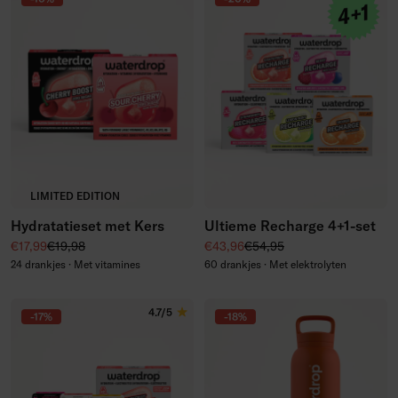
LIMITED EDITION
Hydratatieset met Kers
Ultieme Recharge 4+1-set
Kortingsprijs
Normale prijs
Kortingsprijs
Normale prijs
€17,99
€19,98
€43,96
€54,95
24 drankjes · Met vitamines
60 drankjes · Met elektrolyten
4.7/5
-17%
-18%