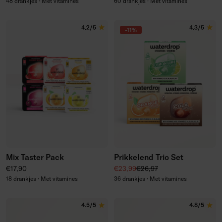
48 drankjes · Met vitamines
60 drankjes · Met vitamines
4.2/5
4.3/5
-11%
Mix Taster Pack
Prikkelend Trio Set
Normale prijs
Kortingsprijs
Normale prijs
€17,90
€23,99
€26,97
18 drankjes · Met vitamines
36 drankjes · Met vitamines
4.5/5
4.8/5