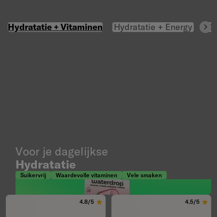
Hydratatie + Vitaminen
Hydratatie + Energy
Hy
Voor je dagelijkse
Hydratatie
Suikervrij
Waardevolle vitaminen
Vele smaken
4.8/5
4.5/5