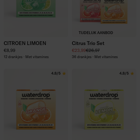
TIJDELIJK AANBOD
CITROEN LIMOEN
Citrus Trio Set
Normale prijs
Kortingsprijs
Normale prijs
€8,99
€23,99
€26,97
12 drankjes · Met vitamines
36 drankjes · Met vitamines
4.8/5
4.8/5