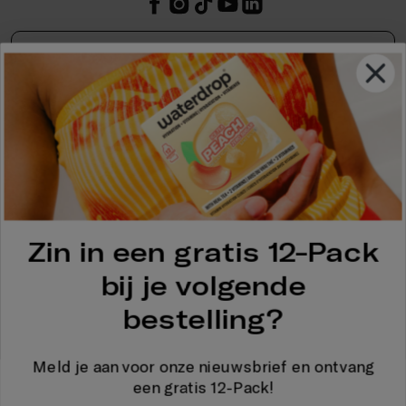
waterdrop®
Legal & zakelijk
Help
waterdrop Hydration App
Zin in een gratis 12-Pack bij je volgende
Zin in een gratis 12-Pack
bestelling?
bij je volgende
Meld je aan voor onze nieuwsbrief en ontvang een gratis
bestelling?
12-Pack!
Voornaam
Meld je aan voor onze nieuwsbrief en ontvang
een gratis 12-Pack!