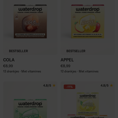
BESTSELLER
BESTSELLER
COLA
APPEL
Normale prijs
Normale prijs
€8,99
€8,99
12 drankjes · Met vitamines
12 drankjes · Met vitamines
4.8/5
4.8/5
-11%