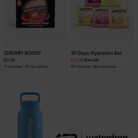
CHERRY BOOST
30 Days Hydration Set
Normale prijs
Kortingsprijs
Normale prijs
€9,99
€35,99
€44,96
12 drankjes · 90 mg cafeïne
60 drankjes · Met vitamines