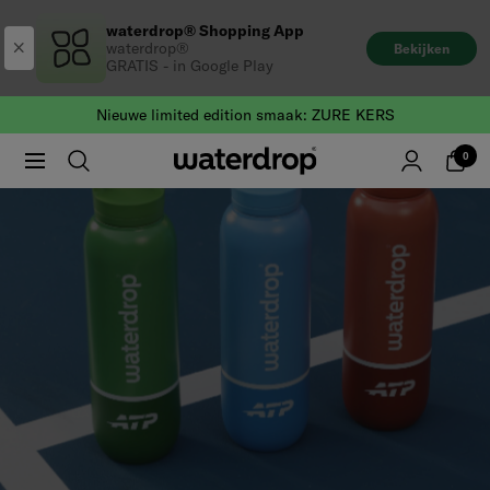
Naar
waterdrop® Shopping App
de
waterdrop®
Bekijken
inhoud
GRATIS - in Google Play
gaan
Nieuwe limited edition smaak: ZURE KERS
0