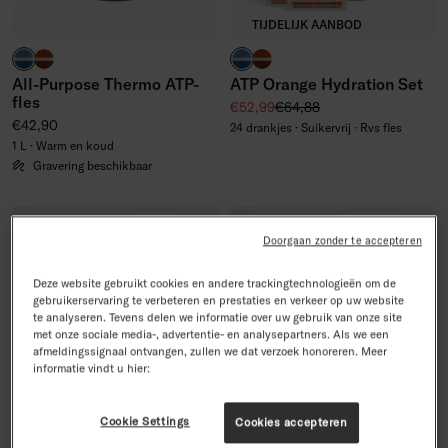
TIJDELIJK AANBOD
hardcourt blauw
gravel rood
hardcourt blauw
gravel rood
All-Purpose Thermo ATP-
ATP Orange Hydration Set
fles
Kortingsprijs
Normale prijs
€52,99
€64,88
Normale prijs
€42,90
24 drankjes · Suikervrij · Rvs fles
1 L · Warm en koud
Gravering beschikbaar
4.3/5
4.8/5
-18%
-17%
Doorgaan zonder te accepteren
Deze website gebruikt cookies en andere trackingtechnologieën om de
gebruikerservaring te verbeteren en prestaties en verkeer op uw website
te analyseren. Tevens delen we informatie over uw gebruik van onze site
met onze sociale media-, advertentie- en analysepartners. Als we een
afmeldingssignaal ontvangen, zullen we dat verzoek honoreren. Meer
informatie vindt u hier:
Cookie Settings
Cookies accepteren