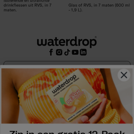
Isolerende en ultralichte
drinkflessen uit RVS, in 7
Glas of RVS, in 7 maten (600 ml
maten.
- 1,9 L).
waterdrop®
Legal & zakelijk
Help
waterdrop Hydration App
Zin in een gratis 12-Pack bij je volgende