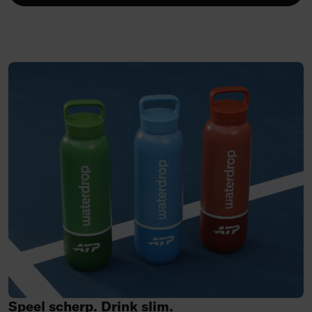
Speel
scherp.
Drink
slim.