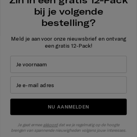
Zin in een gratis 12-Pack
bestelling?
bij je volgende
Meld je aan voor onze nieuwsbrief en ontvang een gratis
bestelling?
12-Pack!
Voornaam
Meld je aan voor onze nieuwsbrief en ontvang
een gratis 12-Pack!
E-mail
NU AANMELDEN
Je gaat ermee
akkoord
dat we je regelmatig op de hoogte brengen van
NU AANMELDEN
spannende nieuwigheden volgens jouw interesses.
Je gaat ermee
akkoord
dat we je regelmatig op de hoogte
Overeenkomst herroepen
brengen van spannende nieuwigheden volgens jouw interesses.