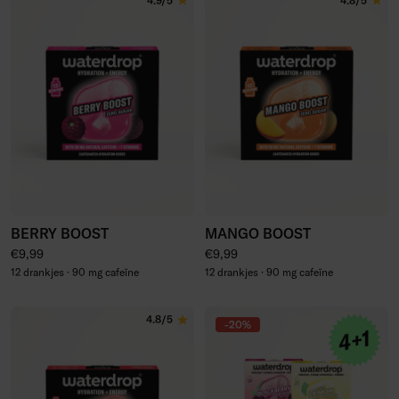
4.9/5
4.8/5
BERRY BOOST
MANGO BOOST
Normale prijs
Normale prijs
€9,99
€9,99
12 drankjes · 90 mg cafeïne
12 drankjes · 90 mg cafeïne
4.8/5
-20%