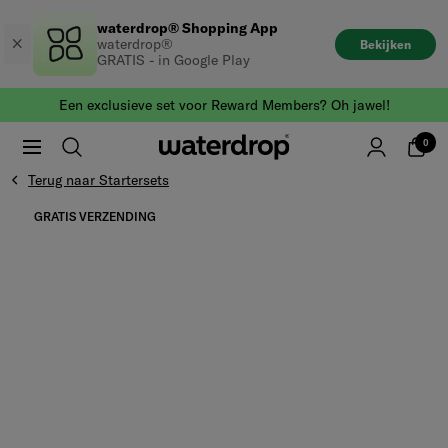
Naar
waterdrop® Shopping App
de
waterdrop®
Bekijken
inhoud
GRATIS - in Google Play
gaan
Een exclusieve set voor Reward Members? Oh jawel!
0
Terug naar Startersets
Ga naar het einde van Productgalerij
GRATIS VERZENDING