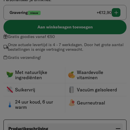
Normale
Gravering
+€12,90
nieuw
prijs
Aan winkelwagen toevoegen
Gratis goodies vanaf €50
Onze actuele levertijd is 4 - 7 werkdagen. Door het grote aantal
bestellingen is enige vertraging verwacht.
Gratis verzending!
Met natuurlijke
Waardevolle
ingrediënten
vitaminen
Suikervrij
Vacuüm geïsoleerd
24 uur koud, 6 uur
Geurneutraal
warm
Productbeschrijving