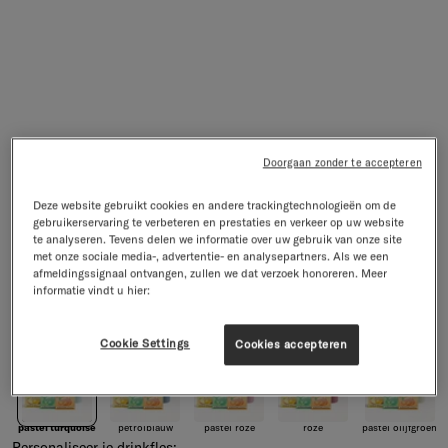
Doorgaan zonder te accepteren
Deze website gebruikt cookies en andere trackingtechnologieën om de
gebruikerservaring te verbeteren en prestaties en verkeer op uw website
Starterset voor 30 dagen met rvs fles
te analyseren. Tevens delen we informatie over uw gebruik van onze site
60 drankjes · Suikervrij · Rvs fles
met onze sociale media-, advertentie- en analysepartners. Als we een
Normale prijs
Kortingsprijs
€74,85
€49,99
afmeldingssignaal ontvangen, zullen we dat verzoek honoreren. Meer
-33%
informatie vindt u hier:
Kleur:
pastel turquoise
Kleur
pastel turquoise
petrolblauw
pastel roze
roze
pastel olijfgroen
Cookie Settings
Cookies accepteren
pastel turquoise
petrolblauw
pastel roze
roze
pastel olijfgroen
Personaliseer je drinkfles: